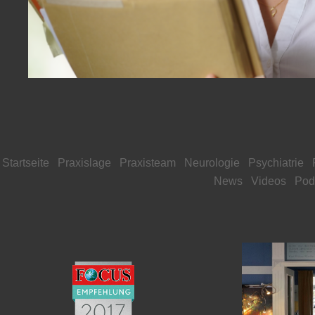
Startseite
Praxislage
Praxisteam
Neurologie
Psychiatrie
News
Videos
Pod